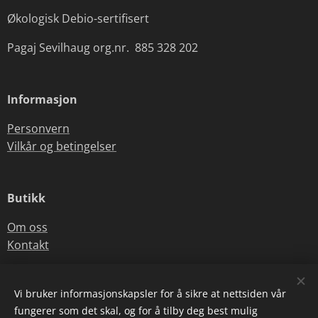
Økologisk Debio-sertifisert
Pagaj Sevilhaug org.nr. 885 328 202
Informasjon
Personvern
Vilkår og betingelser
Butikk
Om oss
Kontakt
Vi bruker informasjonskapsler for å sikre at nettsiden vår
E-post:
sevilhau@online.no
fungerer som det skal, og for å tilby deg best mulig
Telefonnummer:
+47 92854468