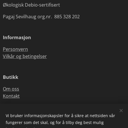
Økologisk Debio-sertifisert
Pagaj Sevilhaug org.nr. 885 328 202
Informasjon
Personvern
Vilkår og betingelser
Butikk
Om oss
Kontakt
Vi bruker informasjonskapsler for å sikre at nettsiden vår
E-post:
sevilhau@online.no
fungerer som det skal, og for å tilby deg best mulig
Telefonnummer:
+47 92854468