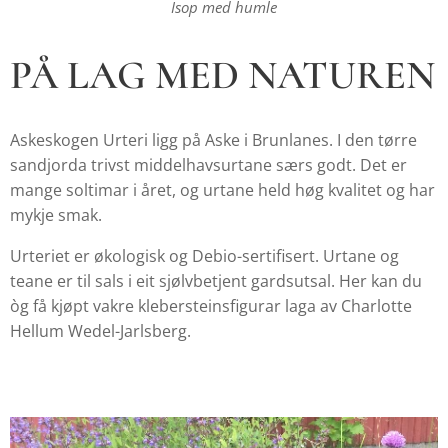
Isop med humle
PÅ
LAG MED NATUREN
Askeskogen Urteri ligg på Aske i Brunlanes. I den tørre
sandjorda trivst middelhavsurtane særs godt. Det er
mange soltimar i året, og urtane held høg kvalitet og har
mykje smak.
Urteriet er økologisk og Debio-sertifisert. Urtane og
teane er til sals i eit sjølvbetjent gardsutsal. Her kan du
òg få kjøpt vakre klebersteinsfigurar laga av Charlotte
Hellum Wedel-Jarlsberg.