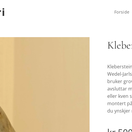
i
Forside
Klebe
Kleberstein
Wedel-Jarls
bruker gro
avsluttar m
eller kven 
montert på 
du ynskjer