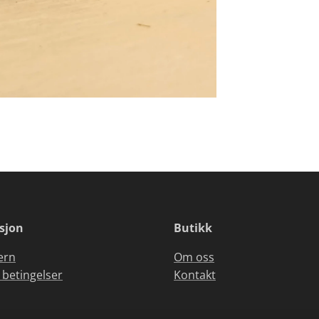
sjon
Butikk
ern
Om oss
 betingelser
Kontakt