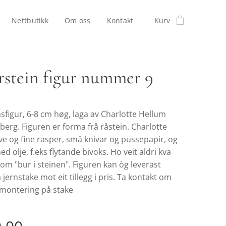
Nettbutikk
Om oss
Kontakt
Kurv
rstein figur nummer 9
sfigur, 6-8 cm høg, laga av Charlotte Hellum
berg. Figuren er forma frå råstein. Charlotte
ve og fine rasper, små knivar og pussepapir, og
ed olje, f.eks flytande bivoks. Ho veit aldri kva
som "bur i steinen". Figuren kan òg leverast
jernstake mot eit tillegg i pris. Ta kontakt om
 montering på stake