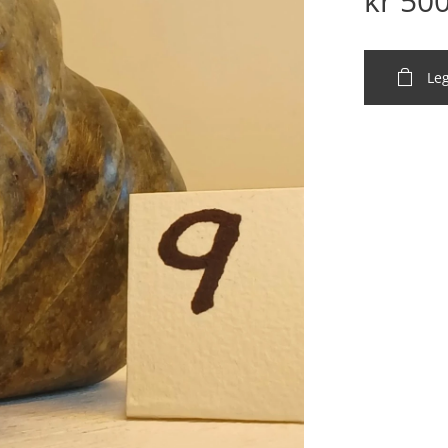
kr
500
Leg