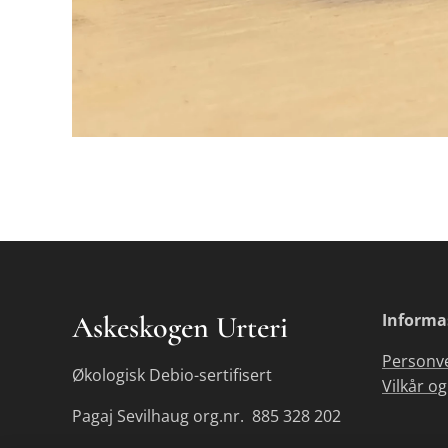
Askeskogen Urteri
Informa
Personv
Økologisk Debio-sertifisert
Vilkår og
Pagaj Sevilhaug org.nr. 885 328 202